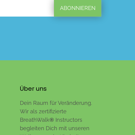
ABONNIEREN
Über uns
Dein Raum für Veränderung.
Wir als zertifizierte
BreathWalk
®
Instructors
begleiten Dich mit unseren