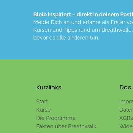
Bleib inspiriert – direkt in deinem Post
Melde Dich an und erfahre als Erster v
Kursen und Tipps rund um Breathwalk,
bevor es alle anderen tun
.
Kurzlinks
Das 
Start
Impr
Kurse
Date
Die Programme
AGBs
Fakten über Breathwalk
Wide