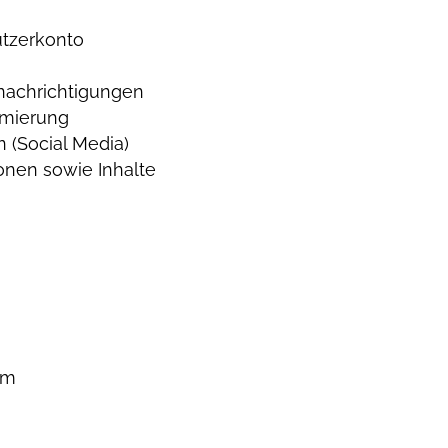
utzerkonto
nachrichtigungen
imierung
 (Social Media)
onen sowie Inhalte
om