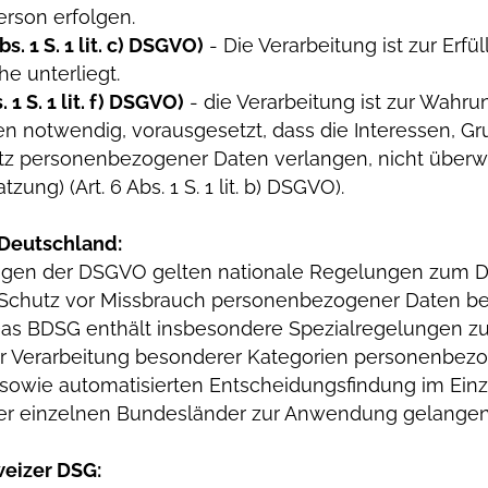
erson erfolgen.
s. 1 S. 1 lit. c) DSGVO)
- Die Verarbeitung ist zur Erfü
he unterliegt.
 1 S. 1 lit. f) DSGVO)
- die Verarbeitung ist zur Wahru
ten notwendig, vorausgesetzt, dass die Interessen, G
utz personenbezogener Daten verlangen, nicht überw
zung) (Art. 6 Abs. 1 S. 1 lit. b) DSGVO).
 Deutschland:
ngen der DSGVO gelten nationale Regelungen zum Da
Schutz vor Missbrauch personenbezogener Daten be
as BDSG enthält insbesondere Spezialregelungen zu
 Verarbeitung besonderer Kategorien personenbezog
wie automatisierten Entscheidungsfindung im Einzelfa
r einzelnen Bundesländer zur Anwendung gelangen
eizer DSG: