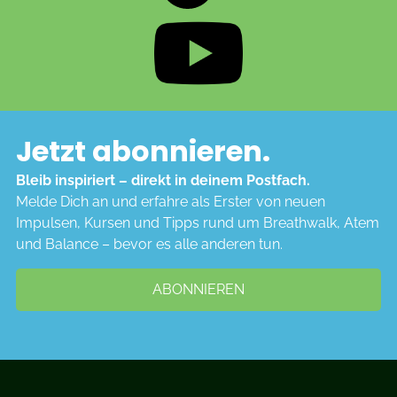
Jetzt abonnieren.
Bleib inspiriert – direkt in deinem Postfach.
Melde Dich an und erfahre als Erster von neuen
Impulsen, Kursen und Tipps rund um Breathwalk, Atem
und Balance – bevor es alle anderen tun
.
ABONNIEREN