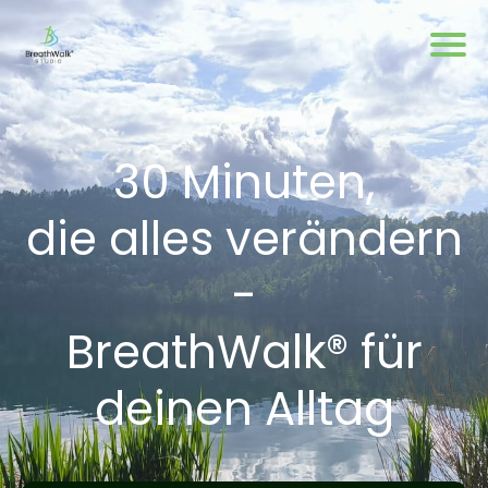
30 Minuten,
die alles verändern
-
BreathWalk® für
deinen Alltag