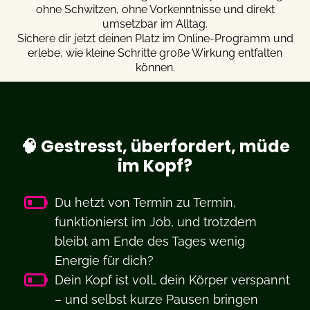
ohne Schwitzen, ohne Vorkenntnisse und direkt
umsetzbar im Alltag.
Sichere dir jetzt deinen Platz im Online-Programm und
erlebe, wie kleine Schritte große Wirkung entfalten
können.
🧠 Gestresst, überfordert, müde
im Kopf?
Du hetzt von Termin zu Termin,
funktionierst im Job, und trotzdem
bleibt am Ende des Tages wenig
Energie für dich?
Dein Kopf ist voll, dein Körper verspannt
– und selbst kurze Pausen bringen