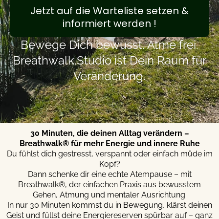
Jetzt auf die Warteliste setzen &
informiert werden !
Bewege Dich bewusst. Atme frei.
Breathwalk.Studio ist Dein Raum für
Veränderung.
30 Minuten, die deinen Alltag verändern –
Breathwalk® für mehr Energie und innere Ruhe
Du fühlst dich gestresst, verspannt oder einfach müde im
Kopf?
Dann schenke dir eine echte Atempause – mit
Breathwalk®, der einfachen Praxis aus bewusstem
Gehen, Atmung und mentaler Ausrichtung.
In nur 30 Minuten kommst du in Bewegung, klärst deinen
Geist und füllst deine Energiereserven spürbar auf – ganz